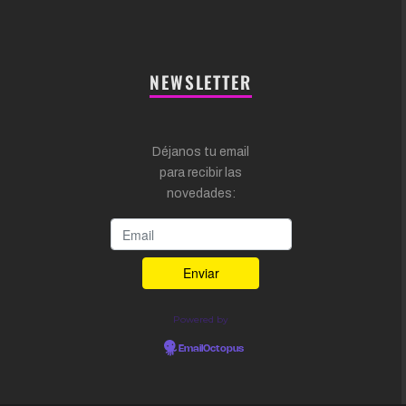
NEWSLETTER
Déjanos tu email
para recibir las
novedades:
Powered by
EmailOctopus