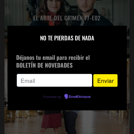
EL ARTE DEL CRIMEN T7-E02
×
NO TE PIERDAS DE NADA
Déjanos tu email para recibir el
BOLETÍN DE NOVEDADES
EL ARTE DEL CRIMEN T7-E01
Powered by
EmailOctopus