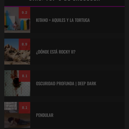
9.2
KITANO > AQUILES Y LA TORTUGA
8.9
¿DÓNDE ESTÁ ROCKY II?
8.1
OSCURIDAD PROFUNDA | DEEP DARK
8.1
PENDULAR