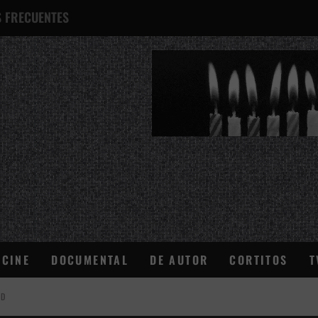
 FRECUENTES
¿QUÉ ES ESTO?
CINE
DOCUMENTAL
DE AUTOR
CORTITOS
T
AD