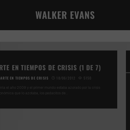
WALKER EVANS
VIVENCIA TERRENAL
RTE EN TIEMPOS DE CRISIS (1 DE 7)
ARTE EN TIEMPOS DE CRISIS
18/06/2012
5150
rría el año 2009 y el primer mundo estaba azorado por la crisis
onómica que lo azotaba, los pedacitos de
...