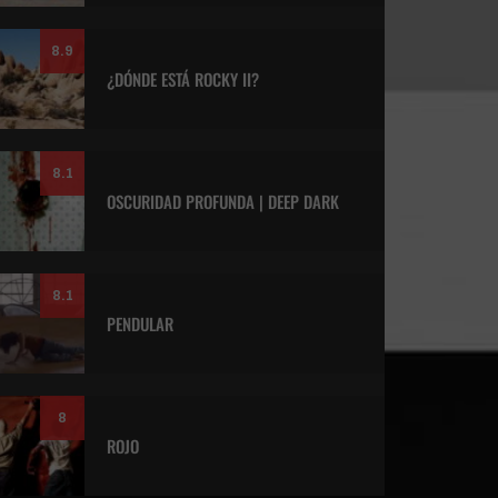
8.9
¿DÓNDE ESTÁ ROCKY II?
8.1
OSCURIDAD PROFUNDA | DEEP DARK
8.1
PENDULAR
8
ROJO