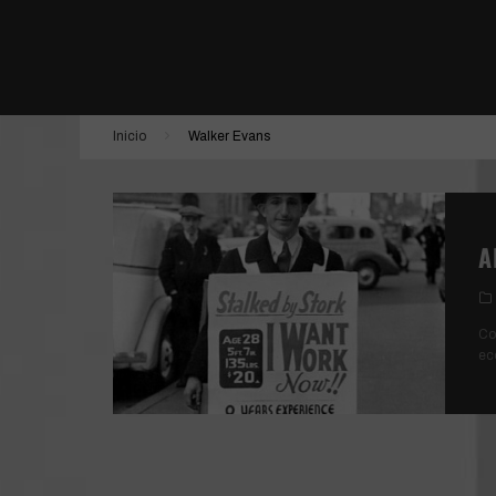
ESTÁN ENTRE NOSOTROS | SHUTTER
DONNA HARAWAY: CUENTOS PARA LA SUPER
LA JOVEN CON EL ARETE DE PERLA
Inicio
Walker Evans
TÚ, YO Y TODOS LOS DEMÁS
A
Co
ec