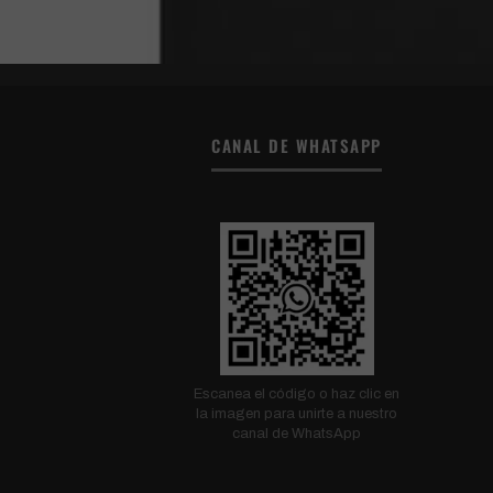
CANAL DE WHATSAPP
Escanea el código o haz clic en
la imagen para unirte a nuestro
canal de WhatsApp