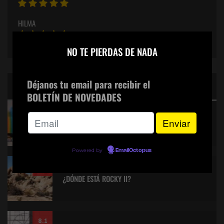
HILMA
×
NO TE PIERDAS DE NADA
Déjanos tu email para recibir el
CINE: TOP 5 DE LALULULA
BOLETÍN DE NOVEDADES
9.2
KITANO > AQUILES Y LA TORTUGA
Powered by
EmailOctopus
8.9
¿DÓNDE ESTÁ ROCKY II?
8.1