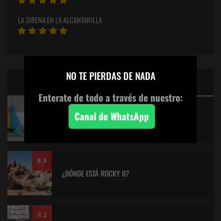
LA SIRENA EN LA ALCANTARILLA
×
NO TE PIERDAS DE NADA
CINE: TOP 5 DE LALULULA
Enterate de todo a través de nuestro:
9.2
Canal de WhatsApp
KITANO > AQUILES Y LA TORTUGA
8.9
¿DÓNDE ESTÁ ROCKY II?
8.1