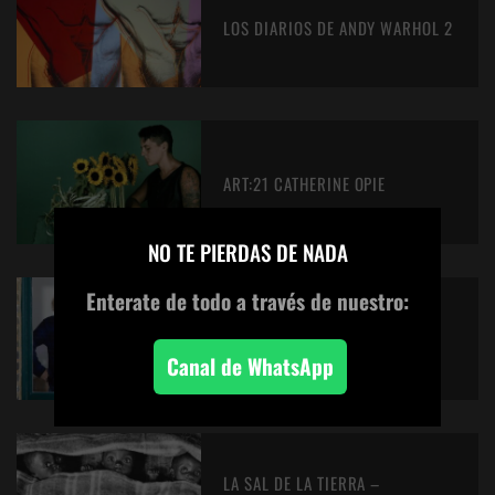
LOS DIARIOS DE ANDY WARHOL 2
ART:21 CATHERINE OPIE
×
NO TE PIERDAS DE NADA
Enterate de todo
a través de nuestro:
CLUB DE ARTE DE GRAYSON 1:
RETRATO
Canal de WhatsApp
LA SAL DE LA TIERRA –