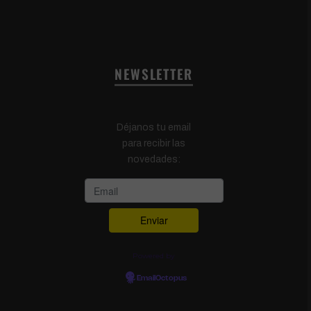
NEWSLETTER
Déjanos tu email
para recibir las
novedades:
Powered by
EmailOctopus