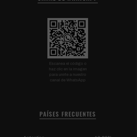
Escanea el código o
haz clic en la imagen
para unirte a nuestro
canal de WhatsApp
PAÍSES FRECUENTES