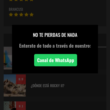
BRANCUSI
×
NO TE PIERDAS DE NADA
CINE: TOP 5 DE LALULULA
Enterate de todo
a través de nuestro:
9.2
KITANO > AQUILES Y LA TORTUGA
Canal de WhatsApp
8.9
¿DÓNDE ESTÁ ROCKY II?
8.1