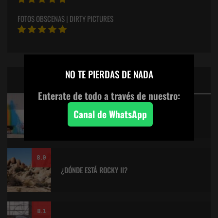
FOTOS OBSCENAS | DIRTY PICTURES
×
NO TE PIERDAS DE NADA
CINE: TOP 5 DE LALULULA
Enterate de todo a través de nuestro:
9.2
Canal de WhatsApp
KITANO > AQUILES Y LA TORTUGA
8.9
¿DÓNDE ESTÁ ROCKY II?
8.1