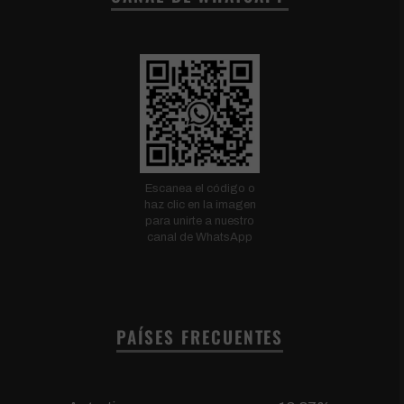
Escanea el código o
haz clic en la imagen
para unirte a nuestro
canal de WhatsApp
PAÍSES FRECUENTES