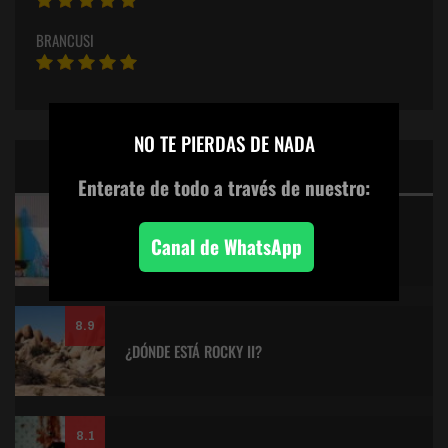
BRANCUSI
×
NO TE PIERDAS DE NADA
CINE: TOP 5 DE LALULULA
Enterate de todo
a través de nuestro:
9.2
KITANO > AQUILES Y LA TORTUGA
Canal de WhatsApp
8.9
¿DÓNDE ESTÁ ROCKY II?
8.1