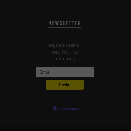
NEWSLETTER
Déjanos tu email
para recibir las
novedades:
Powered by
EmailOctopus