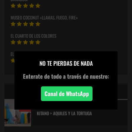
MUSEO COCONUT «LLAMAS, FUEGO, FIRE»
EL CUARTO DE LOS COLORES
EL ARTE DEL CRIMEN T8-E02
×
NO TE PIERDAS DE NADA
Enterate de todo
a través de nuestro:
CINE: TOP 5 DE LALULULA
Canal de WhatsApp
9.2
KITANO > AQUILES Y LA TORTUGA