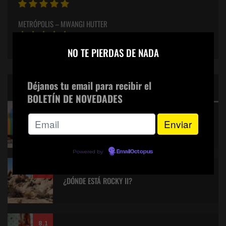
METRÓPOLIS – MWANGI HUTTER
×
NO TE PIERDAS DE NADA
Déjanos tu email para recibir el
CINE: TOP 5 DE LALULULA
BOLETÍN DE NOVEDADES
9.2
KITANO > AQUILES Y LA TORTUGA
Powered by
EmailOctopus
8.9
¿DÓNDE ESTÁ ROCKY II?
8.1