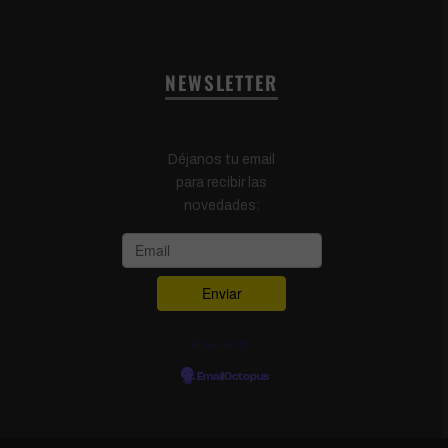
NEWSLETTER
Déjanos tu email
para recibir las
novedades:
Powered by
EmailOctopus