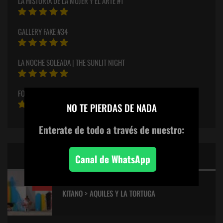
LA HISTORIA DE LA MUJER Y EL ARTE #1
GALLERY FAKE #34
LA NOCHE SOLEADA | THE SUNLIT NIGHT
FOTOS OBSCENAS | DIRTY PICTURES
×
NO TE PIERDAS DE NADA
Enterate de todo
a través de nuestro:
CINE: TOP 5 DE LALULULA
Canal de WhatsApp
9.2
KITANO > AQUILES Y LA TORTUGA