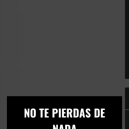
×
NO TE PIERDAS DE
NADA