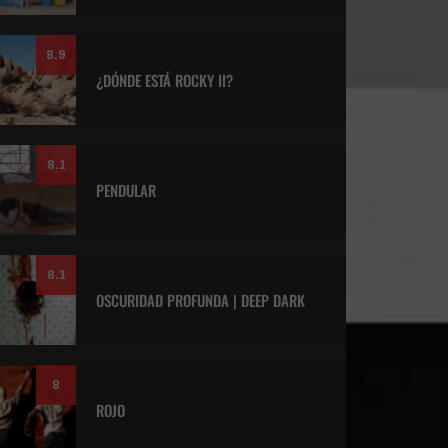
8.9
¿DÓNDE ESTÁ ROCKY II?
8.1
PENDULAR
8.1
OSCURIDAD PROFUNDA | DEEP DARK
8
ROJO