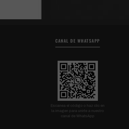
CANAL DE WHATSAPP
Escanea el código o haz clic en
la imagen para unirte a nuestro
canal de WhatsApp