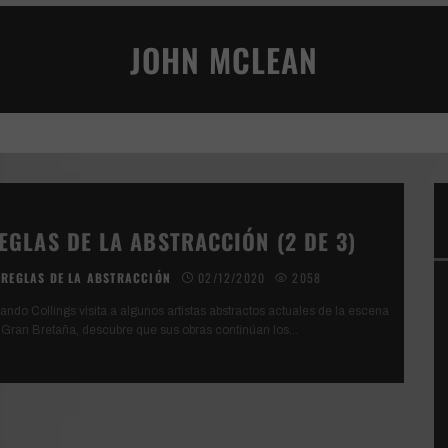
JOHN MCLEAN
AD
VIVENCIA TERRENAL
EGLAS DE LA ABSTRACCIÓN (2 DE 3)
REGLAS DE LA ABSTRACCIÓN
02/12/2020
2058
ando Collings visita a algunos artistas abstractos actuales de la escena
 Gran Bretaña, descubre que sus obras continúan los
...