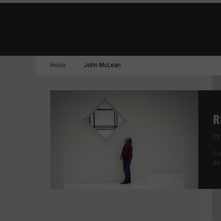
ESTÁN ENTRE NOSOTROS | SHUTTER
VAN GOGH, A LAS PUERTAS DE LA ETERNID
EL BRUTALISTA
Inicio
John McLean
DONNA HARAWAY: CUENTOS PARA LA SUPER
R
Cu
de