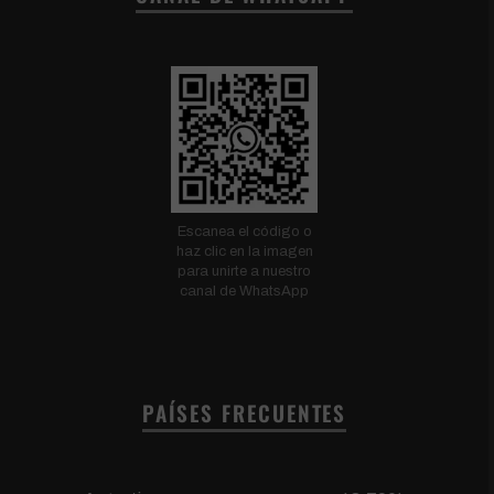
Escanea el código o
haz clic en la imagen
para unirte a nuestro
canal de WhatsApp
PAÍSES FRECUENTES