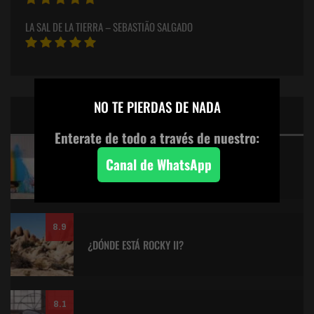
LA SAL DE LA TIERRA – SEBASTIÃO SALGADO
×
NO TE PIERDAS DE NADA
CINE: TOP 5 DE LALULULA
Enterate de todo a través de nuestro:
9.2
Canal de WhatsApp
KITANO > AQUILES Y LA TORTUGA
8.9
¿DÓNDE ESTÁ ROCKY II?
8.1