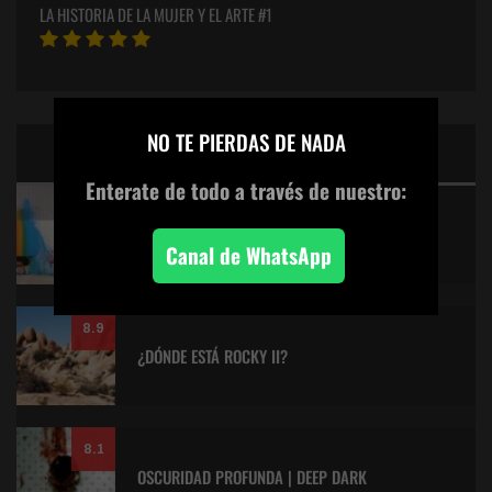
LA HISTORIA DE LA MUJER Y EL ARTE #1
×
NO TE PIERDAS DE NADA
CINE: TOP 5 DE LALULULA
Enterate de todo
a través de nuestro:
9.2
KITANO > AQUILES Y LA TORTUGA
Canal de WhatsApp
8.9
¿DÓNDE ESTÁ ROCKY II?
8.1
OSCURIDAD PROFUNDA | DEEP DARK