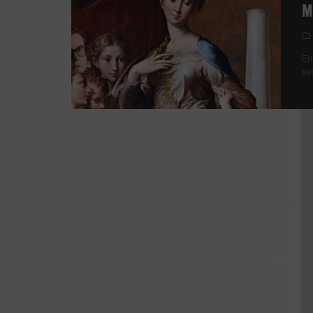
M
En
se