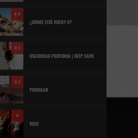
8.9
¿DÓNDE ESTÁ ROCKY II?
8.1
OSCURIDAD PROFUNDA | DEEP DARK
8.1
PENDULAR
8
ROJO