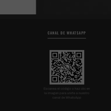
CANAL DE WHATSAPP
Escanea el código o haz clic en
la imagen para unirte a nuestro
canal de WhatsApp