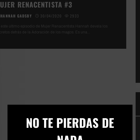
UJER RENACENTISTA #3
HANNAH GADSBY
30/04/2020
2933
 este último episodio de Mujer Renacentista Hannah devela los
cretos detrás de la Adoración de los magos. Es una
...
×
NO TE PIERDAS DE