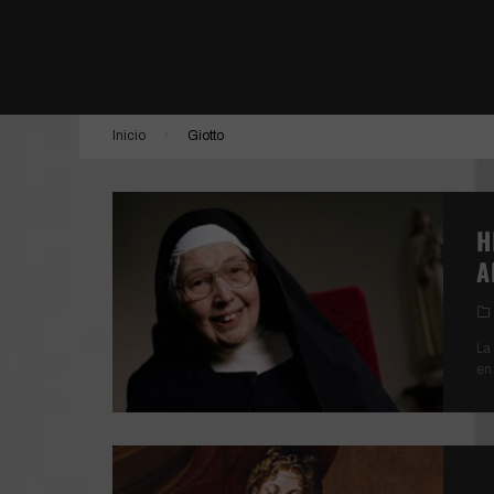
LA JOVEN CON EL ARETE DE PERLA
ESTÁN ENTRE NOSOTROS | SHUTTER
DONNA HARAWAY: CUENTOS PARA LA SUPER
Inicio
Giotto
TÚ, YO Y TODOS LOS DEMÁS
H
A
La
en