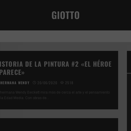
GIOTTO
VIVENCIA TERRENAL
ISTORIA DE LA PINTURA #2 «EL HÉROE
PARECE»
HERMANA WENDY
20/06/2020
2518
 hermana Wendy Beckett mira más de cerca el arte y el pensamiento
 la Edad Media. Con obras de
...