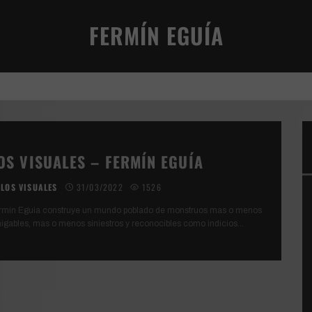
FERMÍN EGUÍA
VIVENCIA TERRENAL
OS VISUALES – FERMÍN EGUÍA
LOS VISUALES
31/03/2022
1526
rmin Eguia construye un mundo poblado de monstruos mas o menos
igables, mas o menos siniestros y reconocibles como indicios
...