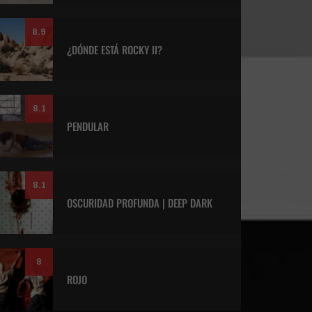
8.9
¿DÓNDE ESTÁ ROCKY II?
8.1
PENDULAR
8.1
OSCURIDAD PROFUNDA | DEEP DARK
8
ROJO