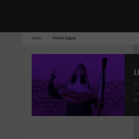
ESTÁN ENTRE NOSOTROS | SHUTTER
DONNA HARAWAY: CUENTOS PARA LA SUPER
LA JOVEN CON EL ARETE DE PERLA
Inicio
Fermín Eguía
TÚ, YO Y TODOS LOS DEMÁS
L
Fe
am