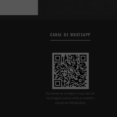
CANAL DE WHATSAPP
Escanea el código o haz clic en
la imagen para unirte a nuestro
canal de WhatsApp