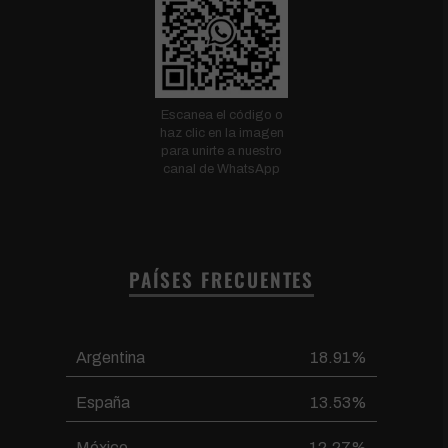
Escanea el código o
haz clic en la imagen
para unirte a nuestro
canal de WhatsApp
PAÍSES FRECUENTES
Argentina
18.91%
España
13.53%
México
12.27%