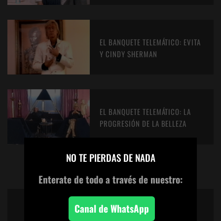
EL BANQUETE TELEMÁTICO: EVITA
Y CINDY SHERMAN
EL BANQUETE TELEMÁTICO: LA
PROGRESIÓN DE LA BELLEZA
×
NO TE PIERDAS DE NADA
Enterate de todo
a través de nuestro:
FAVORITOS DE LOS MIEMBROS
Canal de WhatsApp
DEL CLUBSUB