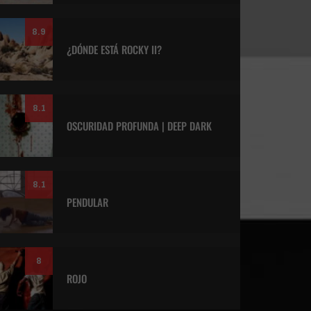
8.9
¿DÓNDE ESTÁ ROCKY II?
8.1
OSCURIDAD PROFUNDA | DEEP DARK
8.1
PENDULAR
8
ROJO