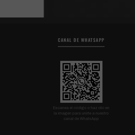
CANAL DE WHATSAPP
Escanea el código o haz clic en
la imagen para unirte a nuestro
canal de WhatsApp