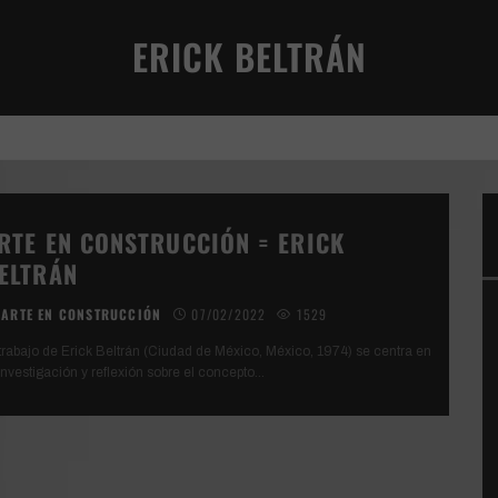
AD
ERICK BELTRÁN
RTE EN CONSTRUCCIÓN = ERICK
ELTRÁN
ARTE EN CONSTRUCCIÓN
07/02/2022
1529
 trabajo de Erick Beltrán (Ciudad de México, México, 1974) se centra en
investigación y reflexión sobre el concepto
...