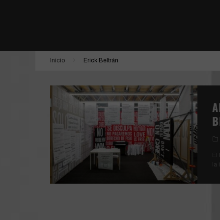
VAN GOGH, A LAS PUERTAS DE LA ETERNID
MANIFESTO
HILMA
Inicio
Erick Beltrán
LA JOVEN CON EL ARETE DE PERLA
A
B
El
la 