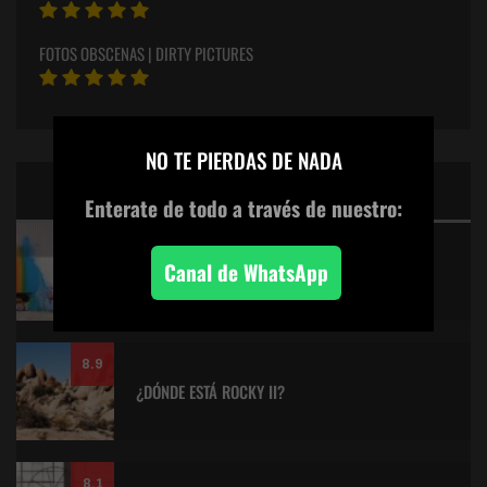
FOTOS OBSCENAS | DIRTY PICTURES
×
NO TE PIERDAS DE NADA
CINE: TOP 5 DE LALULULA
Enterate de todo
a través de nuestro:
9.2
Canal de WhatsApp
KITANO > AQUILES Y LA TORTUGA
8.9
¿DÓNDE ESTÁ ROCKY II?
8.1