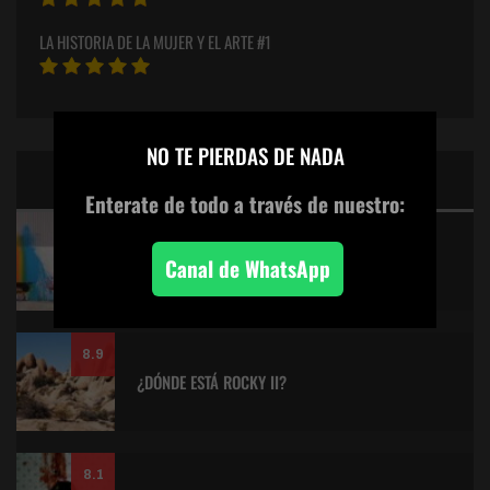
LA HISTORIA DE LA MUJER Y EL ARTE #1
×
NO TE PIERDAS DE NADA
CINE: TOP 5 DE LALULULA
Enterate de todo
a través de nuestro:
9.2
KITANO > AQUILES Y LA TORTUGA
Canal de WhatsApp
8.9
¿DÓNDE ESTÁ ROCKY II?
8.1