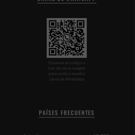
Escanea el código o
haz clic en la imagen
para unirte a nuestro
canal de WhatsApp
PAÍSES FRECUENTES