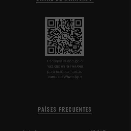
Escanea el código o
haz clic en la imagen
para unirte a nuestro
canal de WhatsApp
PAÍSES FRECUENTES