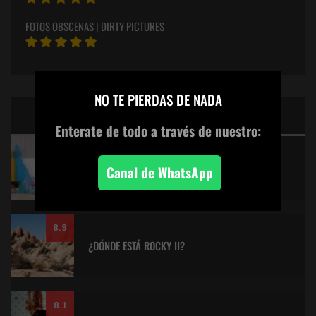
FOTOS OBSCENAS | DIRTY PICTURES
×
NO TE PIERDAS DE NADA
CINE: TOP 5 DE LALULULA
Enterate de todo
a través de nuestro:
9.2
KITANO > AQUILES Y LA TORTUGA
Canal de WhatsApp
8.9
¿DÓNDE ESTÁ ROCKY II?
8.1