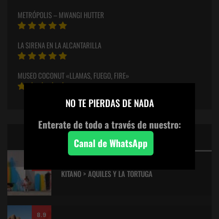
METRÓPOLIS – MWANGI HUTTER
LA SIRENA EN LA ALCANTARILLA
MUSEO COCONUT «LLAMAS, FUEGO, FIRE»
×
NO TE PIERDAS DE NADA
Enterate de todo a través de nuestro:
CINE: TOP 5 DE LALULULA
Canal de WhatsApp
9.2
KITANO > AQUILES Y LA TORTUGA
8.9