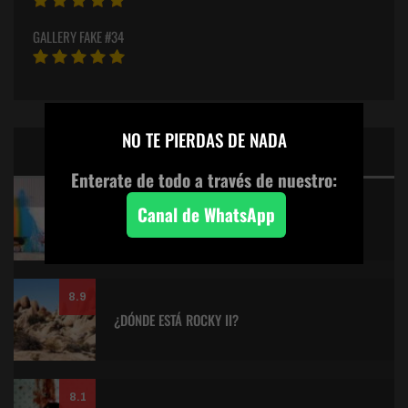
GALLERY FAKE #34
×
NO TE PIERDAS DE NADA
CINE: TOP 5 DE LALULULA
Enterate de todo a través de nuestro:
9.2
Canal de WhatsApp
KITANO > AQUILES Y LA TORTUGA
8.9
¿DÓNDE ESTÁ ROCKY II?
8.1