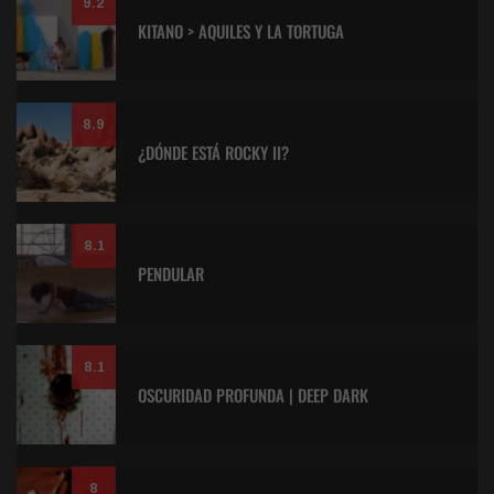
9.2
KITANO > AQUILES Y LA TORTUGA
8.9
¿DÓNDE ESTÁ ROCKY II?
8.1
PENDULAR
8.1
OSCURIDAD PROFUNDA | DEEP DARK
8