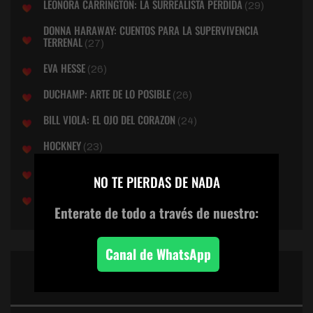
LEONORA CARRINGTON: LA SURREALISTA PERDIDA
(29)
DONNA HARAWAY: CUENTOS PARA LA SUPERVIVENCIA
TERRENAL
(27)
EVA HESSE
(26)
DUCHAMP: ARTE DE LO POSIBLE
(26)
BILL VIOLA: EL OJO DEL CORAZON
(24)
HOCKNEY
(23)
×
LÁSZLÓ MOHOLY NAGY: LA NUEVA BAUHAUS
(23)
NO TE PIERDAS DE NADA
JOSEPH BEUYS > TODO HOMBRE ES UN ARTISTA
(19)
Enterate de todo
a través de nuestro:
Canal de WhatsApp
PUNTUACIONES ESTELARES
DEL MES