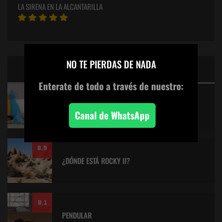
LA SIRENA EN LA ALCANTARILLA
×
NO TE PIERDAS DE NADA
CINE: TOP 5 DE LALULULA
Enterate de todo
a través de nuestro:
9.2
KITANO > AQUILES Y LA TORTUGA
Canal de WhatsApp
8.9
¿DÓNDE ESTÁ ROCKY II?
8.1
PENDULAR