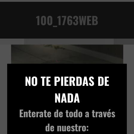
AD
100_1763WEB
×
NO TE PIERDAS DE
NADA
Enterate de todo
a través
de nuestro: