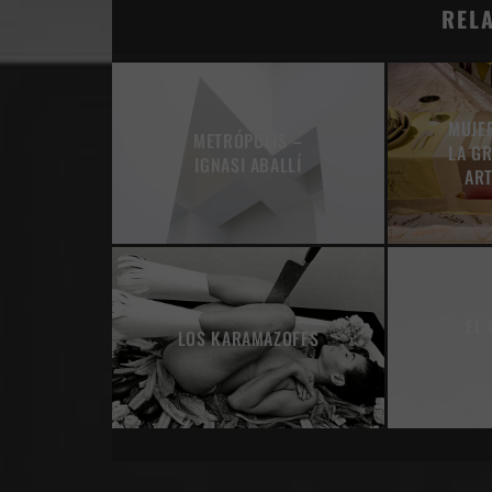
REL
MUJE
METRÓPOLIS –
LA G
IGNASI ABALLÍ
ART
EL 
LOS KARAMAZOFFS