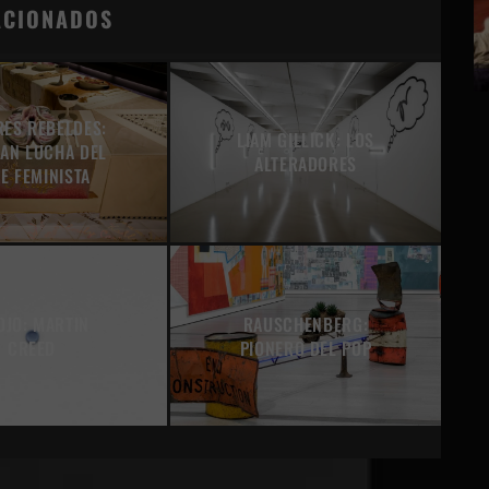
ACIONADOS
RES REBELDES:
LIAM GILLICK: LOS
RAN LUCHA DEL
ALTERADORES
E FEMINISTA
OJO: MARTIN
RAUSCHENBERG:
CREED
PIONERO DEL POP