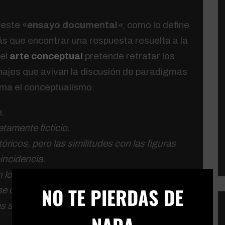
 este «
ensayo documental
«
, como lo define
ás que encontrar una respuesta resuelta a la
el
arte conceptual
pretende retratar los
najes que avivan la discusión de paradigmas
sma el conceptualismo.
.
tamente ficticio.
tóricos, pero las similitudes con las figuras
incidencia.
n los fantasmas de los participantes.
×
NO TE PIERDAS DE
e corresponden con la realidad.
as sobre el conceptualismo.