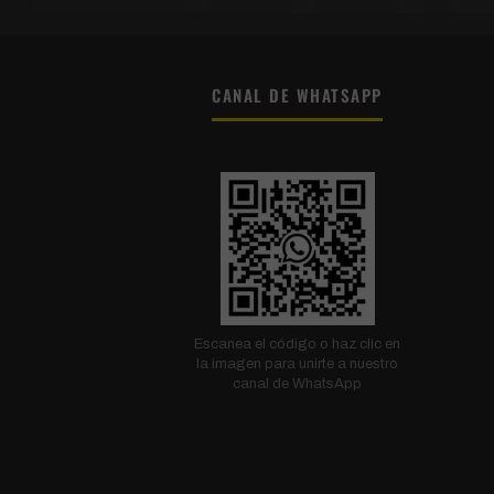
CANAL DE WHATSAPP
Escanea el código o haz clic en
la imagen para unirte a nuestro
canal de WhatsApp