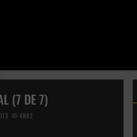
 (7 DE 7)
013
4882