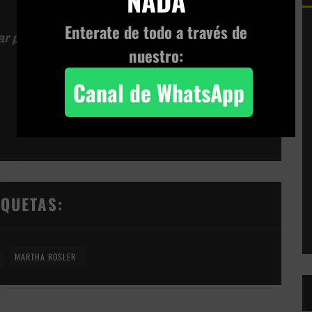
NADA
Enterate de todo a través de
r para la sofisticación.
”
nuestro:
Canal de WhatsApp
IQUETAS:
MARTHA ROSLER