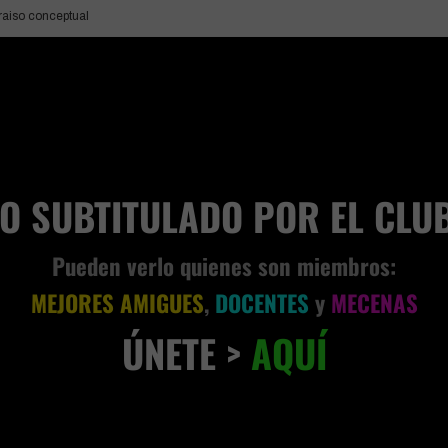
AD
raiso conceptual
EO SUBTITULADO POR EL CLU
Pueden verlo quienes son miembros:
MEJORES AMIGUES
,
DOCENTES
y
MECENAS
ÚNETE >
AQUÍ