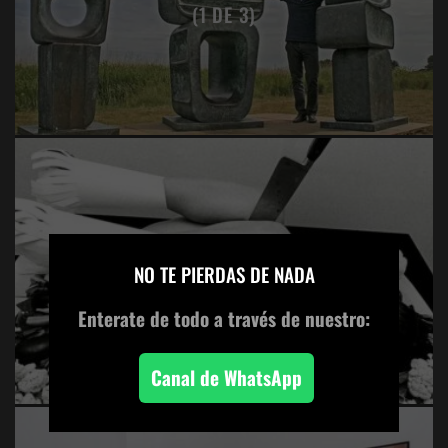
(1 DE 3)
×
LOS KARAMAZOFFS
NO TE PIERDAS DE NADA
Enterate de todo
a través de nuestro:
Canal de WhatsApp