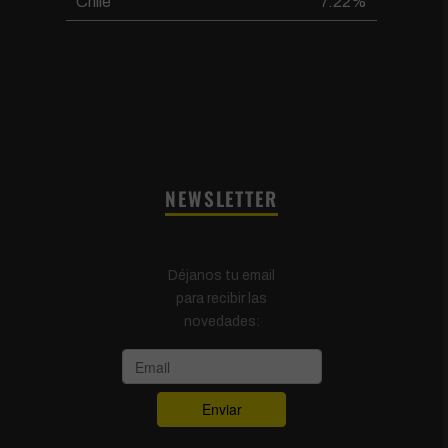
Chile
7.22%
NEWSLETTER
Déjanos tu email
para recibir las
novedades: