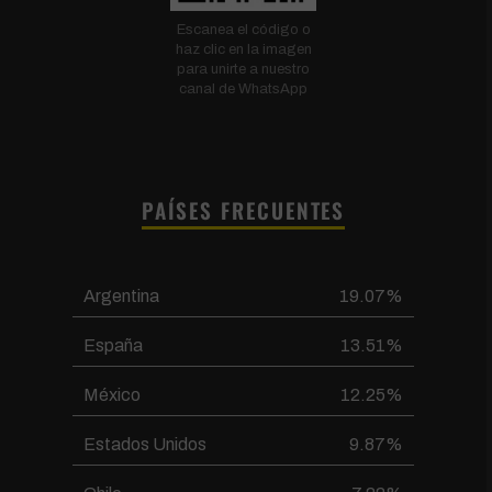
Escanea el código o
haz clic en la imagen
para unirte a nuestro
canal de WhatsApp
PAÍSES FRECUENTES
Argentina
19.07%
España
13.51%
México
12.25%
Estados Unidos
9.87%