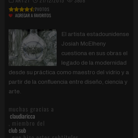
ART:21
21/12/2015
3808
7
VOTOS
AGREGAR A FAVORITOS
El artista estadounidense
Josiah McElheny
cuestiona en sus obras el
legado de la modernidad
desde su práctica como maestro del vidrio y a
partir de la confluencia entre diseño, ciencia y
arte.
muchas gracias a
claudiaricca
, miembro del
club sub
, que hizo estos subtítulos.