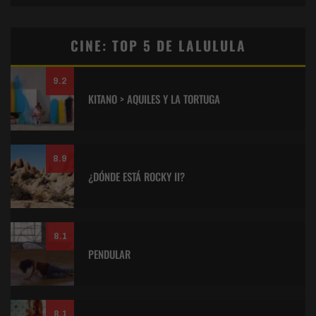
CINE: TOP 5 DE LALULULA
9.2
KITANO > AQUILES Y LA TORTUGA
8.9
¿DÓNDE ESTÁ ROCKY II?
8.1
PENDULAR
8.1