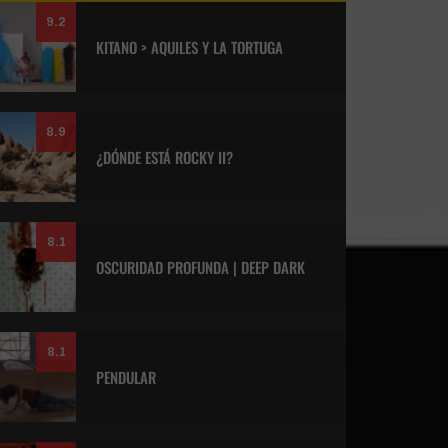
9.2
KITANO > AQUILES Y LA TORTUGA
8.9
¿DÓNDE ESTÁ ROCKY II?
8.1
OSCURIDAD PROFUNDA | DEEP DARK
8.1
PENDULAR