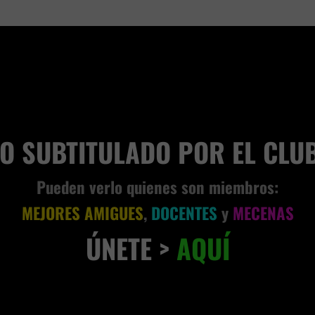
AD
AN
VIVENCIA TERRENAL
EO SUBTITULADO POR EL CLU
Pueden verlo quienes son miembros:
MEJORES AMIGUES
,
DOCENTES
y
MECENAS
ÚNETE >
AQUÍ