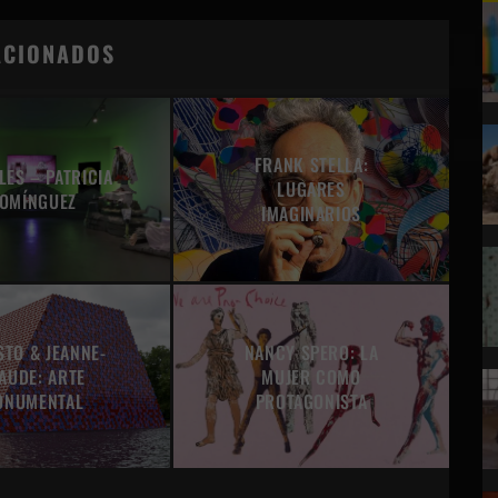
ACIONADOS
FRANK STELLA:
LES – PATRICIA
LUGARES
OMÍNGUEZ
IMAGINARIOS
STO & JEANNE-
NANCY SPERO: LA
AUDE: ARTE
MUJER COMO
ONUMENTAL
PROTAGONISTA