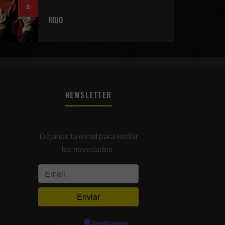
8
ROJO
NEWSLETTER
Déjanos tu email para recibir
las novedades:
Powered by
EmailOctopus