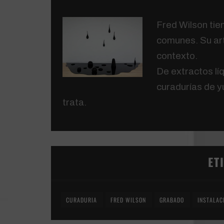
Fred Wilson tien
comunes. Su art
contexto.
De extractos lí
curadurías de y
trata.
ET
CURADURIA
FRED WILSON
GRABADO
INSTALAC