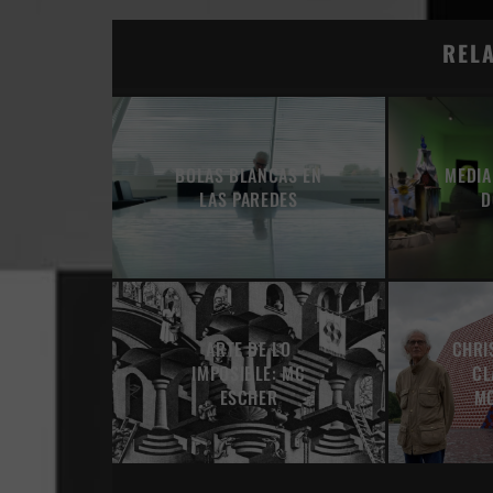
REL
BOLAS BLANCAS EN
MEDIA
LAS PAREDES
D
ARTE DE LO
CHRI
IMPOSIBLE: MC
CL
ESCHER
M