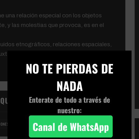
e una relación especial con los objetos
e, y las molestias que provoca, es en el
quidos etnográficos, relaciones espaciales,
uxtaposiciones y museología sensible se
×
NO TE PIERDAS DE
NADA
Enterate de todo a través de
IQUETAS:
nuestro:
Canal de WhatsApp
IONES
MUSEOS