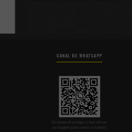
CANAL DE WHATSAPP
Escanea el código o haz clic en
la imagen para unirte a nuestro