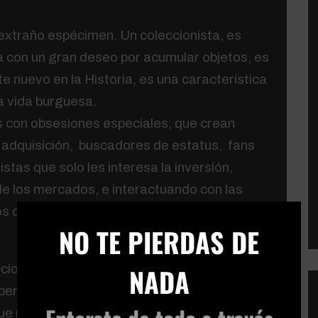
 extraño espécimen. Un coleccionista, es
a con un gran deseo por acumular objetos, es
e nuevo en la Historia, es una característica
a vida burguesa.
 con obsesiones especiales, que crean
e adquisición, buscadores de estatus, fans
stas que solo les interesa la inversión,
e los mercados, e interactuando con las
s coleccionistas juegan un rol importante en
×
NO TE PIERDAS DE
ccionista alemán que pensó en las ventajas
NADA
permitiese entrar en contacto con otros
ue no acababan de ver el éxito de la