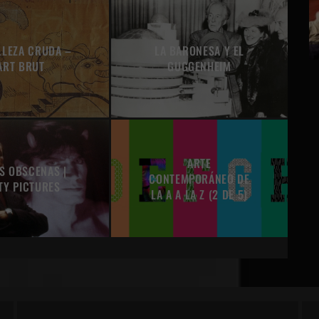
LLEZA CRUDA –
LA BARONESA Y EL
ART BRUT
GUGGENHEIM
ARTE
S OBSCENAS |
CONTEMPORÁNEO DE
TY PICTURES
LA A A LA Z (2 DE 5)