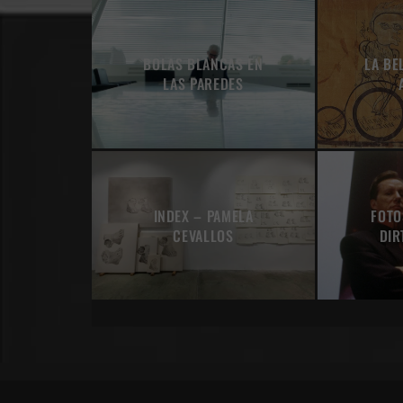
BOLAS BLANCAS EN
LA BE
LAS PAREDES
INDEX – PAMELA
FOTO
CEVALLOS
DIR