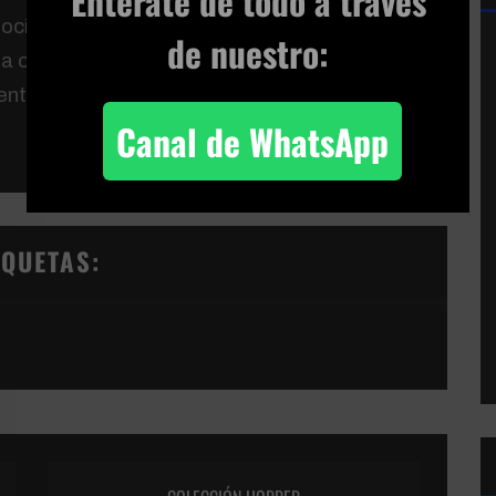
Enterate de todo
a través
 socios la web
www.independent-
de nuestro:
ta con más de 1.900 usuarios de distintas
entra España y otros países de habla
Canal de WhatsApp
IQUETAS: