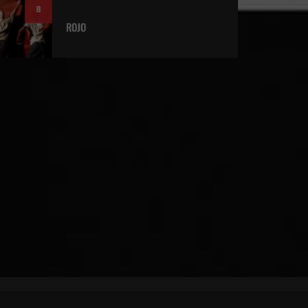
8
ROJO