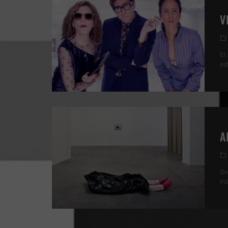
V
El
es
A
Gr
má