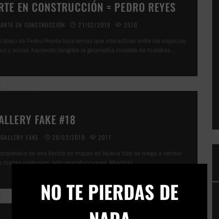
RTE EN CONSTRUCCIÓN = PEDRO REYES
ARTE EN CONSTRUCCIÓN
21/02/2019
2570
 trabajo de Pedro Reyes toca temas que interactúan entre los espacios
ico y social, haciendo tangible la geometría invisible de nuestras
...
ALLERY FAKE #18
GALLERY FAKE
20/02/2019
2011
 propietario de una tienda de mapas en Nueva York se niega a vender
s mapas originales, solo reproducciones. Mientras
...
×
NO TE PIERDAS DE