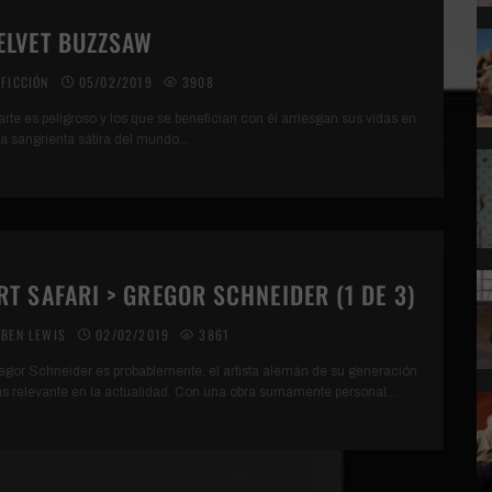
ELVET BUZZSAW
FICCIÓN
05/02/2019
3908
 arte es peligroso y los que se benefician con él arriesgan sus vidas en
ta sangrienta sátira del mundo
...
RT SAFARI > GREGOR SCHNEIDER (1 DE 3)
BEN LEWIS
02/02/2019
3861
egor Schneider es probablemente, el artista alemán de su generación
s relevante en la actualidad. Con una obra sumamente personal
...