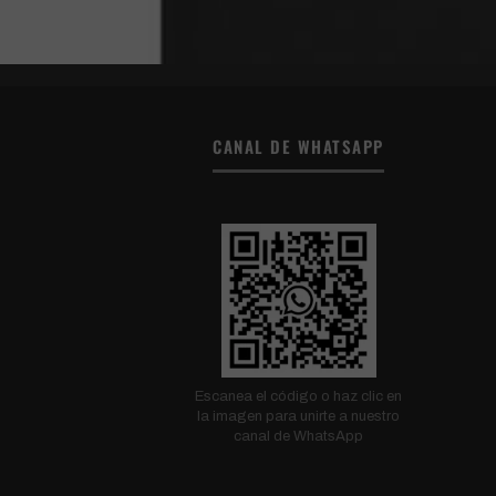
CANAL DE WHATSAPP
Escanea el código o haz clic en
la imagen para unirte a nuestro
canal de WhatsApp