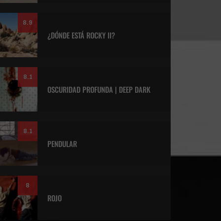
8.9
¿DÓNDE ESTÁ ROCKY II?
8.1
OSCURIDAD PROFUNDA | DEEP DARK
8.1
PENDULAR
8
ROJO