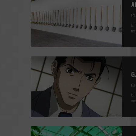
A
El
fís
G
El
su