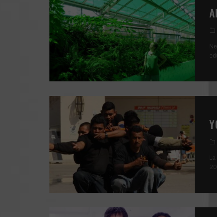
A
Ne
ed
Y
La
20