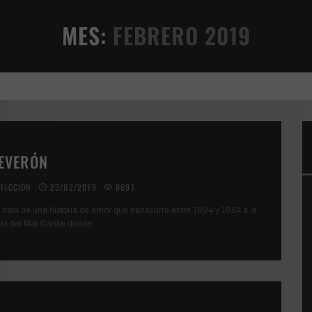
MES:
FEBRERO 2019
VIVENCIA TERRENAL
EVERÓN
FICCIÓN
23/02/2019
8691
 trata de una historia de amor que transcurre entre 1924 y 1954 a la
illa del Mar Caribe donde
...