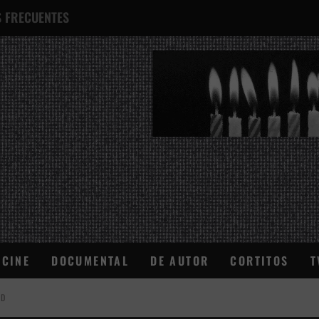
 FRECUENTES
¿QUÉ ES ESTO?
CINE
DOCUMENTAL
DE AUTOR
CORTITOS
T
AD