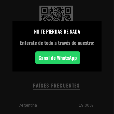
×
NO TE PIERDAS DE NADA
Enterate de todo
a través de nuestro:
Escanea el código o
haz clic en la imagen
para unirte a nuestro
Canal de WhatsApp
canal de WhatsApp
PAÍSES FRECUENTES
Argentina
19.06%