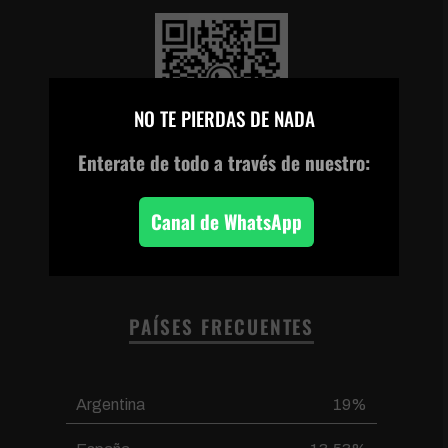
×
NO TE PIERDAS DE NADA
Enterate de todo
a través de nuestro:
Escanea el código o
haz clic en la imagen
para unirte a nuestro
Canal de WhatsApp
canal de WhatsApp
PAÍSES FRECUENTES
Argentina
19%