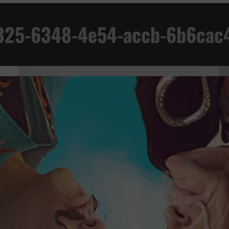
AD
825-6348-4e54-accb-6b6cac