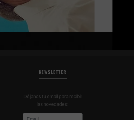
NEWSLETTER
Déjanos tu email para recibir
las novedades: