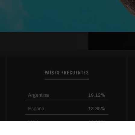
PAÍSES FRECUENTES
Argentina
19.12%
España
13.35%
México
12.03%