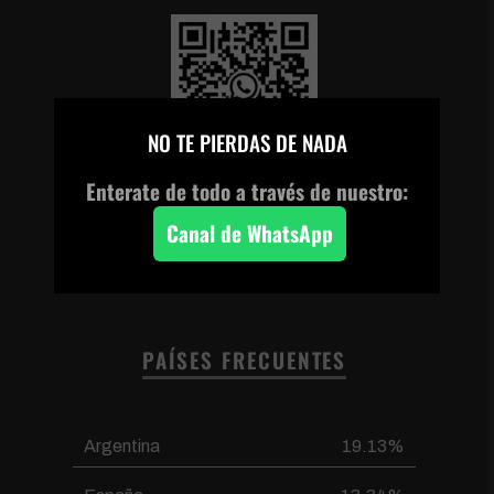
×
NO TE PIERDAS DE NADA
Escanea el código o
Enterate de todo a través de nuestro:
haz clic en la imagen
para unirte a nuestro
Canal de WhatsApp
canal de WhatsApp
PAÍSES FRECUENTES
Argentina
19.13%