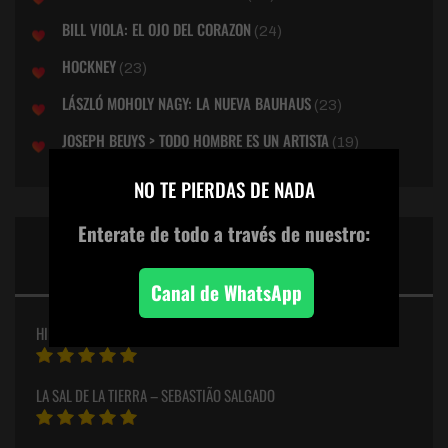
BILL VIOLA: EL OJO DEL CORAZON
(24)
HOCKNEY
(23)
LÁSZLÓ MOHOLY NAGY: LA NUEVA BAUHAUS
(23)
JOSEPH BEUYS > TODO HOMBRE ES UN ARTISTA
(19)
×
NO TE PIERDAS DE NADA
Enterate de todo
a través de nuestro:
PUNTUACIONES ESTELARES
DEL MES
Canal de WhatsApp
HILMA
LA SAL DE LA TIERRA – SEBASTIÃO SALGADO