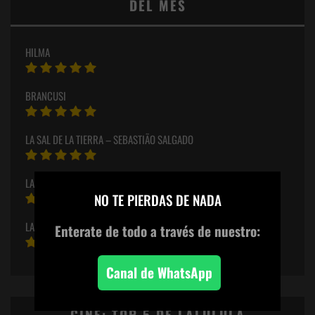
DEL MES
HILMA
BRANCUSI
LA SAL DE LA TIERRA – SEBASTIÃO SALGADO
×
LA SOMBRA DE CARAVAGGIO
NO TE PIERDAS DE NADA
LA HISTORIA DE LA MUJER Y EL ARTE #1
Enterate de todo
a través de nuestro:
Canal de WhatsApp
CINE: TOP 5 DE LALULULA