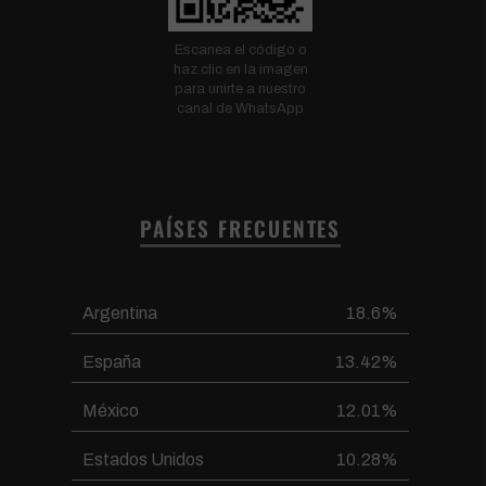
Escanea el código o
haz clic en la imagen
para unirte a nuestro
canal de WhatsApp
PAÍSES FRECUENTES
Argentina
18.6%
España
13.42%
México
12.01%
Estados Unidos
10.28%