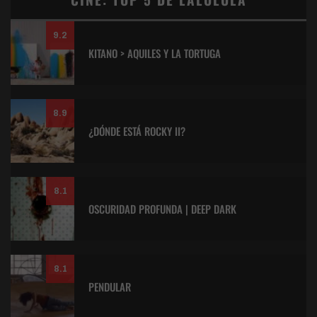
9.2
KITANO > AQUILES Y LA TORTUGA
8.9
¿DÓNDE ESTÁ ROCKY II?
8.1
OSCURIDAD PROFUNDA | DEEP DARK
8.1
PENDULAR