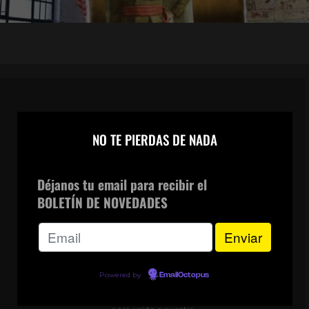
×
CANAL DE WHATSAPP
NO TE PIERDAS DE NADA
Déjanos tu email para recibir el
BOLETÍN DE NOVEDADES
Powered by
EmailOctopus
Escanea el código o
haz clic en la imagen