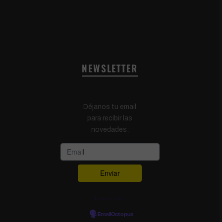
NEWSLETTER
Déjanos tu email
para recibir las
novedades:
Powered by
EmailOctopus