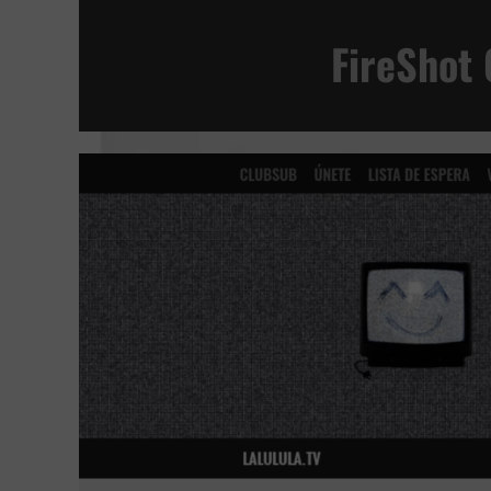
ESTÁN ENTRE NOSOTROS | SHUTTER
FireShot 
DONNA HARAWAY: CUENTOS PARA LA SUPER
LA JOVEN CON EL ARETE DE PERLA
TÚ, YO Y TODOS LOS DEMÁS