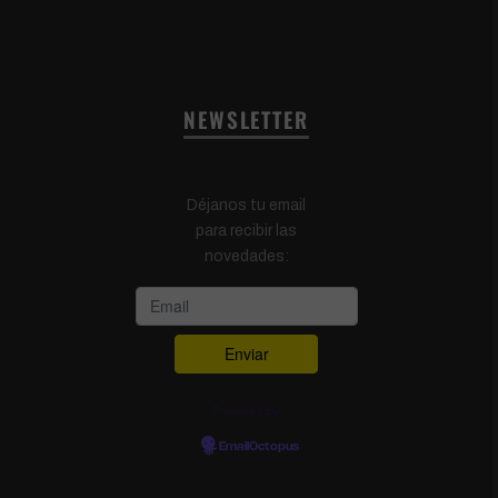
NEWSLETTER
Déjanos tu email
para recibir las
novedades:
Powered by
EmailOctopus