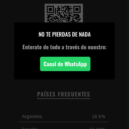
×
NO TE PIERDAS DE NADA
Enterate de todo
a través de nuestro:
Escanea el código o
haz clic en la imagen
para unirte a nuestro
Canal de WhatsApp
canal de WhatsApp
PAÍSES FRECUENTES
Argentina
18.8%