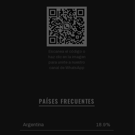
Escanea el código o
haz clic en la imagen
para unirte a nuestro
canal de WhatsApp
PAÍSES FRECUENTES
Argentina
18.9%