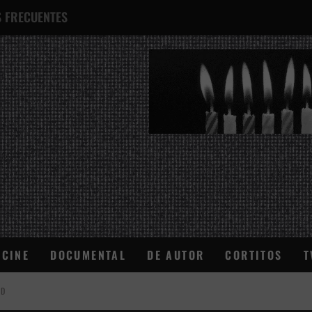
 FRECUENTES
¿QUÉ ES ESTO?
CINE
DOCUMENTAL
DE AUTOR
CORTITOS
T
AD