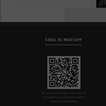
CANAL DE WHATSAPP
Escanea el código o haz clic en
la imagen para unirte a nuestro
canal de WhatsApp