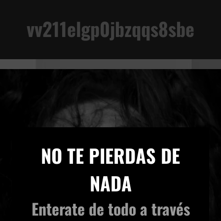
vv211elgp0jbzqqs8sbe
VIVENCIA TERRENAL
×
NO TE PIERDAS DE
NADA
Enterate de todo
a través