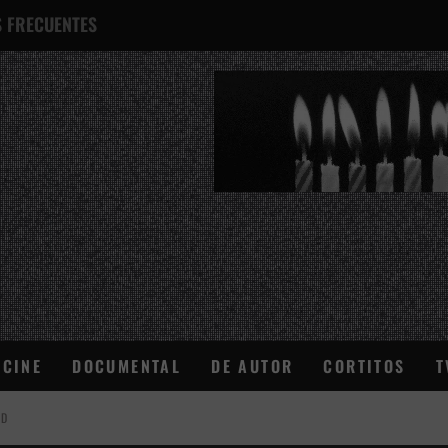
 FRECUENTES
¿QUÉ ES ESTO?
CINE
DOCUMENTAL
DE AUTOR
CORTITOS
T
AD