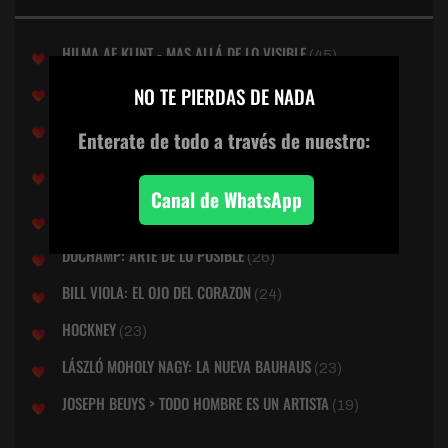
HILMA AF KLINT - MAS ALLÁ DE LO VISIBLE
(45)
×
ANNI ALBERS: UNA VIDA EN HILO
NO TE PIERDAS DE NADA
(30)
LEONORA CARRINGTON: LA SURREALISTA PERDIDA
(29)
Enterate de todo
a través de nuestro:
DONNA HARAWAY: CUENTOS PARA LA SUPERVIVENCIA
TERRENAL
(27)
Canal de WhatsApp
EVA HESSE
(26)
DUCHAMP: ARTE DE LO POSIBLE
(26)
BILL VIOLA: EL OJO DEL CORAZON
(24)
HOCKNEY
(23)
LÁSZLÓ MOHOLY NAGY: LA NUEVA BAUHAUS
(23)
JOSEPH BEUYS > TODO HOMBRE ES UN ARTISTA
(19)