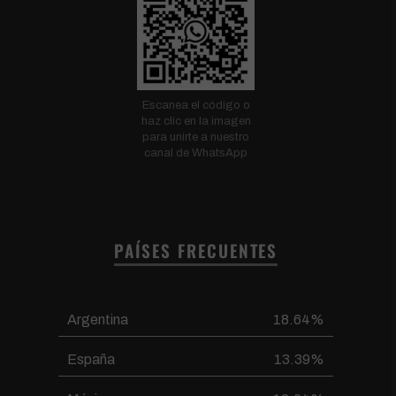
Escanea el código o
haz clic en la imagen
para unirte a nuestro
canal de WhatsApp
PAÍSES FRECUENTES
Argentina
18.64%
España
13.39%