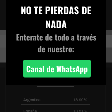
×
NO TE PIERDAS DE
100283.original
NADA
VIVENCIA TERRENAL
Enterate de todo
a través
de nuestro:
Canal de WhatsApp
PAÍSES FRECUENTES
Argentina
18.99%
España
13.51%