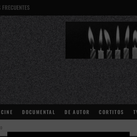
 FRECUENTES
¿QUÉ ES ESTO?
CINE
DOCUMENTAL
DE AUTOR
CORTITOS
T
AD