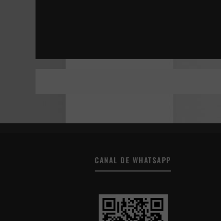
LA JOVEN CON EL ARETE DE PERLA
ESTÁN ENTRE NOSOTROS | SHUTTER
DONNA HARAWAY: CUENTOS PARA LA SUPER
TÚ, YO Y TODOS LOS DEMÁS
CANAL DE WHATSAPP