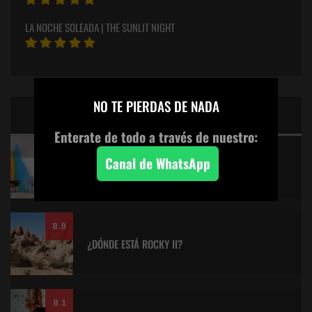
LA NOCHE SOLEADA | THE SUNLIT NIGHT
×
NO TE PIERDAS DE NADA
CINE: TOP 5 DE LALULULA
Enterate de todo a través de nuestro:
9.2
Canal de WhatsApp
KITANO > AQUILES Y LA TORTUGA
8.9
¿DÓNDE ESTÁ ROCKY II?
8.1