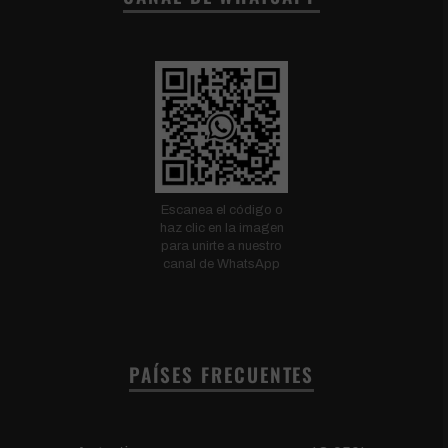
Escanea el código o
haz clic en la imagen
para unirte a nuestro
canal de WhatsApp
PAÍSES FRECUENTES